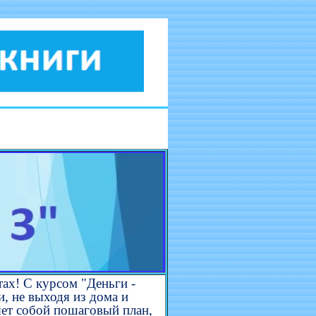
тах! С курсом "Деньги -
и, не выходя из дома и
яет собой пошаговый план,