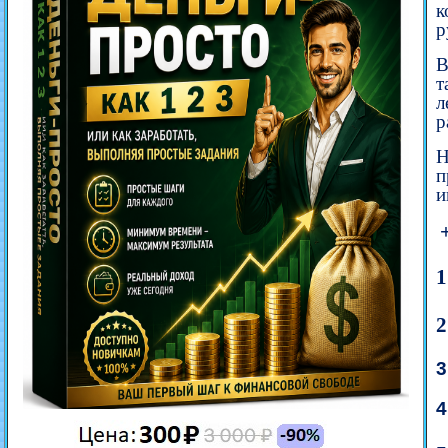
к
р
В
т
л
р
Н
п
и
3
4