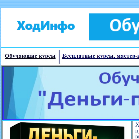
Х
п
в